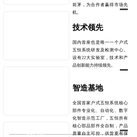
前茅，为合作者赢得市场先
机。
220+
技术领先
超220项专利，涵盖发明专利
实用新型专利、外观设计专利
国内首座也是唯一一个户式
五恒系统研发及检测中心。
设有22大实验室，技术和产
品创新能力持续领先。
12省51市
智造基地
业务覆盖
全国12省51市
全国首家户式五恒系统核心
部件专业化、自动化、数字
化智造示范工厂，五恒所有
核心部品部件全自制，产品
33门店
质量自主可控，供货更有保