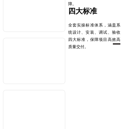
障。
全国落子
四大标准
33家门店
全套实操标准体系，涵盖系
统设计、安装、调试、验收
四大标准，保障项目高效高
质量交付。
16年
16年专注五恒，拥有研发、生产、销售、设计、施工、
维保全流程竞争力
领先
零售市占率
全国遥遥领先