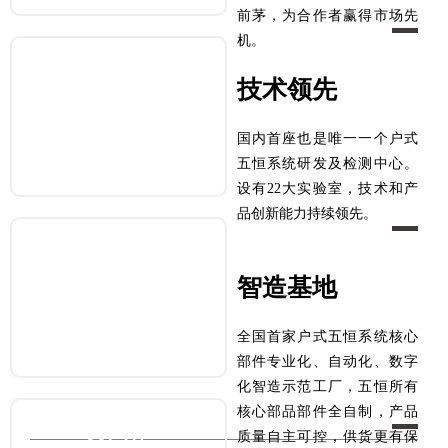
前茅，为合作者赢得市场先
机。
220+
技术领先
超220项专利，涵盖发明专利
实用新型专利、外观设计专利
国内首座也是唯一一个户式
五恒系统研发及检测中心。
设有22大实验室，技术和产
品创新能力持续领先。
12省51市
智造基地
业务覆盖
全国12省51市
全国首家户式五恒系统核心
部件专业化、自动化、数字
化智造示范工厂，五恒所有
核心部品部件全自制，产品
33门店
质量自主可控，供货更有保