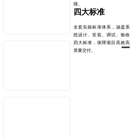
障。
全国落子
四大标准
33家门店
全套实操标准体系，涵盖系
统设计、安装、调试、验收
四大标准，保障项目高效高
质量交付。
16年
16年专注五恒，拥有研发、生产、销售、设计、施工、
维保全流程竞争力
领先
零售市占率
全国遥遥领先