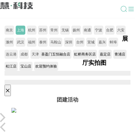
南京
上海
杭州
苏州
常州
无锡
扬州
南通
宁波
合肥
六安
展
滁州
武汉
福州
泰州
马鞍山
深圳
台州
宣城
嘉兴
蚌埠
连云港
成都
天津
喜盈门五恒融合店
虹桥商务区店
嘉定店
青浦店
厅实拍图
松江店
宝山店
欢迎预约体验
×
团建活动