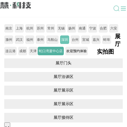
南京
上海
杭州
苏州
常州
无锡
扬州
南通
宁波
合肥
六安
展
滁州
武汉
福州
泰州
马鞍山
深圳
台州
宣城
嘉兴
蚌埠
厅
实拍图
连云港
成都
天津
蛇口湾厦中心店
欢迎预约体验
展厅门头
展厅洽谈区
展厅展示区
展厅展示区
展厅接待区