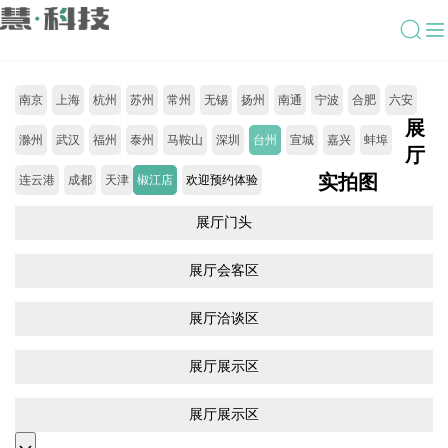
南京
上海
杭州
苏州
常州
无锡
扬州
南通
宁波
合肥
六安
展
滁州
武汉
福州
泰州
马鞍山
深圳
台州
宣城
嘉兴
蚌埠
厅
实拍图
连云港
成都
天津
椒江店
欢迎预约体验
展厅门头
展厅会客区
展厅洽谈区
展厅展示区
展厅展示区